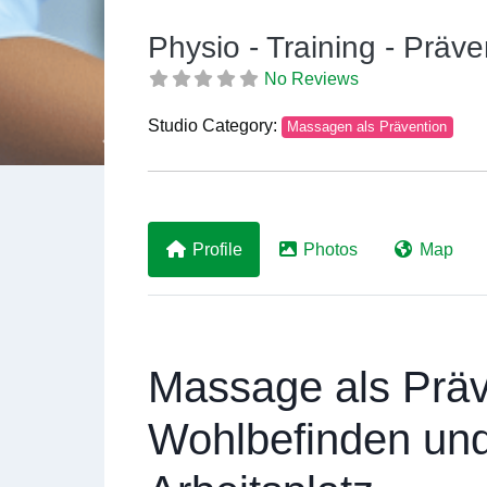
Physio - Training - Präve
No Reviews
Studio Category:
Massagen als Prävention
Previous
Profile
Photos
Map
Massage als Präv
Wohlbefinden un