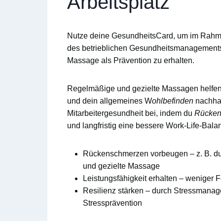
Arbeitsplatz
Nutze deine
GesundheitsCard
, um im Rah
des
betrieblichen Gesundheitsmanagement
Massage
als Prävention zu erhalten.
Regelmäßige und gezielte Massagen helfen 
und dein allgemeines W
ohlbefinden
nachhalt
Mitarbeitergesundheit
bei, indem du
Rücken
und langfristig eine bessere
Work-Life-Bala
Rückenschmerzen vorbeugen
– z. B. d
und gezielte Massage
Leistungsfähigkeit erhalten
– weniger F
Resilienz stärken
– durch Stressmanage
Stressprävention