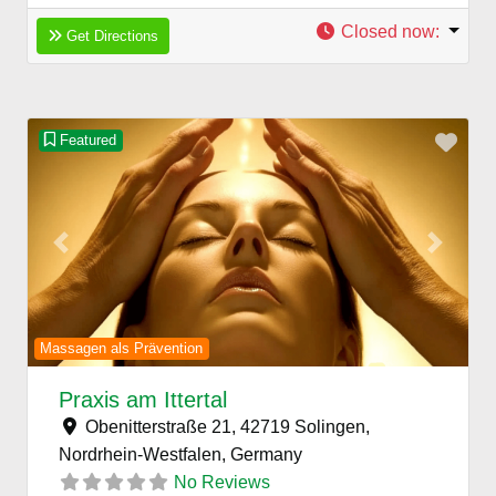
Closed now
:
Get Directions
Favo
Featured
Previous
Next
Massagen als Prävention
Praxis am Ittertal
Obenitterstraße 21, 42719 Solingen,
Nordrhein-Westfalen,
Germany
No Reviews