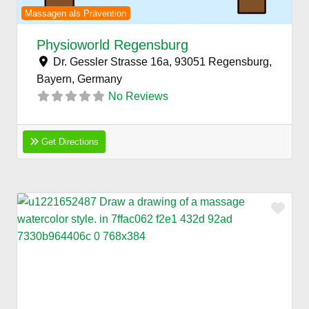
Massagen als Prävention
Physioworld Regensburg
Dr. Gessler Strasse 16a, 93051 Regensburg,
Bayern,
Germany
No Reviews
Get Directions
Favo
Previous
Next