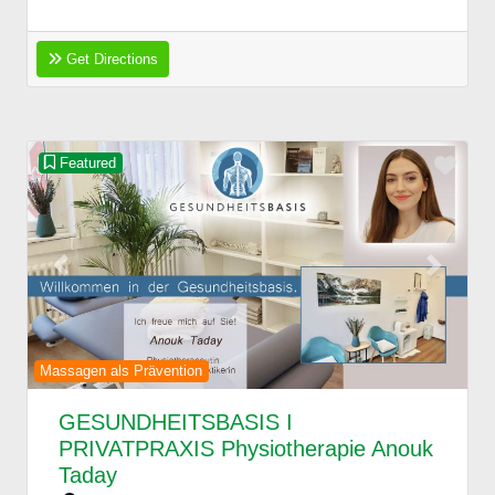
Get Directions
Favo
Featured
Previous
Next
Massagen als Prävention
GESUNDHEITSBASIS I
PRIVATPRAXIS Physiotherapie Anouk
Taday