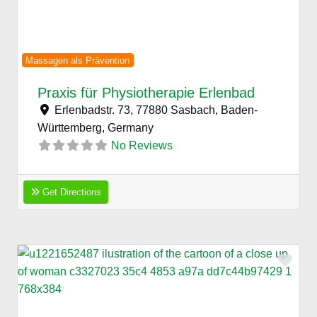
Massagen als Prävention
Praxis für Physiotherapie Erlenbad
Erlenbadstr. 73, 77880 Sasbach, Baden-
Württemberg,
Germany
No Reviews
Get Directions
Favo