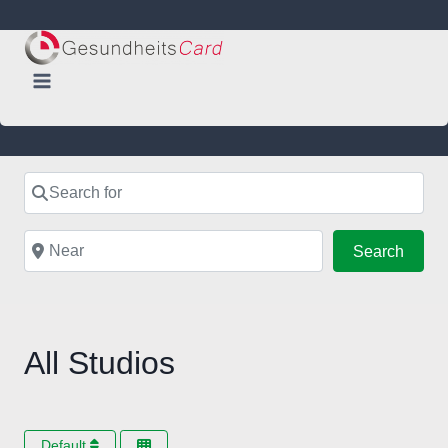
Skip
to
content
Search for
Near
Searc
Search
All Studios
Default