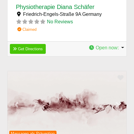
Physiotherapie Diana Schäfer
Friedrich-Engels-Straße 9A
Germany
No Reviews
Claimed
Open now
:
Get Directions
Favo
Previous
Next
Massagen als Prävention