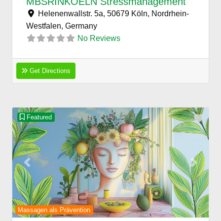
MBSRINKOELN Stressmanagement
Helenenwallstr. 5a, 50679 Köln, Nordrhein-
Westfalen,
Germany
No Reviews
Get Directions
Favo
Featured
Previous
Next
Massagen als Prävention