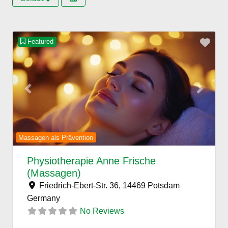
Favo
Featured
Previous
Next
Massagen als Prävention
Physiotherapie Anne Frische
(Massagen)
Friedrich-Ebert-Str. 36, 14469 Potsdam
Germany
No Reviews