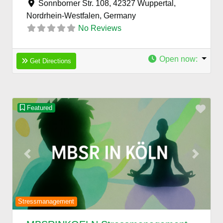
Sonnborner Str. 108, 42327 Wuppertal,
Nordrhein-Westfalen,
Germany
No Reviews
Open now
:
Get Directions
Favo
Featured
Previous
Next
Stressmanagement