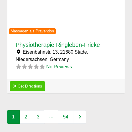
Previous
Next
Massagen als Prävention
Physiotherapie Ringleben-Fricke
Eisenbahnstr. 13, 21680 Stade,
Niedersachsen,
Germany
No Reviews
Get Directions
Posts navigation
…
Older posts
1
2
3
54