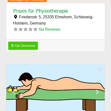
Praxis für Physiotherapie
Friedenstr. 5, 25335 Elmshorn, Schleswig-
Holstein,
Germany
No Reviews
Get Directions
Favo
Previous
Next