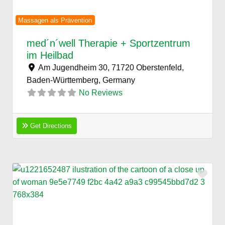
Massagen als Prävention
med´n´well Therapie + Sportzentrum
im Heilbad
Am Jugendheim 30, 71720 Oberstenfeld,
Baden-Württemberg,
Germany
No Reviews
Get Directions
Favo
Previous
Next