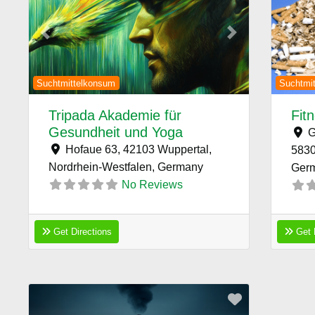
Previous
Next
Previ
Suchtmittelkonsum
Suchtmi
Tripada Akademie für
Fit
Gesundheit und Yoga
G
Hofaue 63, 42103 Wuppertal,
5830
Nordrhein-Westfalen,
Germany
Ger
No Reviews
Get Directions
Get 
Favorite