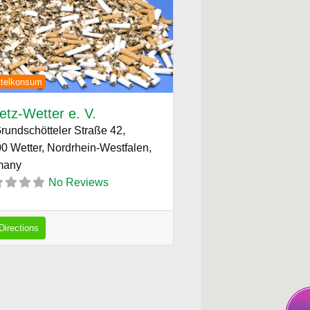
ous
Next
ttelkonsum
netz-Wetter e. V.
rundschötteler Straße 42,
0 Wetter, Nordrhein-Westfalen,
many
No Reviews
Directions