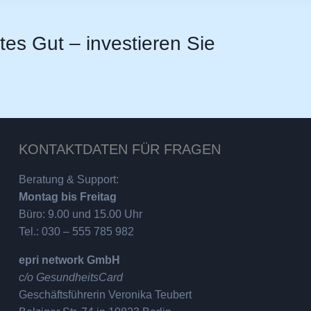
stes Gut – investieren Sie
KONTAKTDATEN FÜR FRAGEN
Beratung & Support:
Montag bis Freitag
Büro: 9.00 und 15.00 Uhr
Tel.: 030 – 555 785 982
epri network GmbH
c/o GesundheitsCard
Geschäftsführerin Veronika Teubert