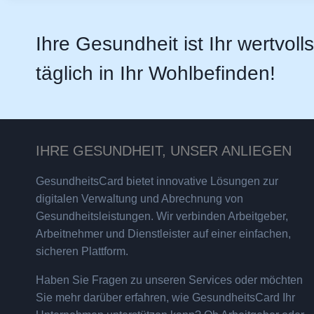
Ihre Gesundheit ist Ihr wertvoll
täglich in Ihr Wohlbefinden!
IHRE GESUNDHEIT, UNSER ANLIEGEN
GesundheitsCard bietet innovative Lösungen zur
digitalen Verwaltung und Abrechnung von
Gesundheitsleistungen. Wir verbinden Arbeitgeber,
Arbeitnehmer und Dienstleister auf einer einfachen,
sicheren Plattform.
Haben Sie Fragen zu unseren Services oder möchten
Sie mehr darüber erfahren, wie GesundheitsCard Ihr