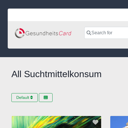
Skip
to
content
Search for
All Suchtmittelkonsum
Default
Favorite