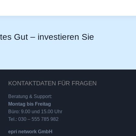
stes Gut – investieren Sie
KONTAKTDATEN FÜR FRAGEN
Beratung & Support:
Montag bis Freitag
Büro: 9.00 und 15.00 Uhr
Tel.: 030 – 555 785 982
epri network GmbH