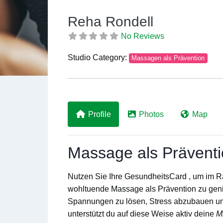
Reha Rondell
No Reviews
Studio Category:
Massagen als Prävention
Previous
Profile
Photos
Map
Massage als Prävent
Nutzen Sie Ihre
GesundheitsCard
, um im 
wohltuende
Massage als Prävention
zu gen
Spannungen
zu lösen,
Stress
abzubauen un
unterstützt du auf diese Weise aktiv deine
M