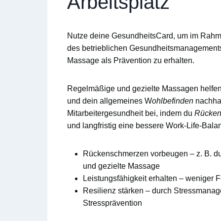
Arbeitsplatz
Nutze deine
GesundheitsCard
, um im Rah
des
betrieblichen Gesundheitsmanagement
Massage
als Prävention zu erhalten.
Regelmäßige und gezielte Massagen helfen 
und dein allgemeines W
ohlbefinden
nachhalt
Mitarbeitergesundheit
bei, indem du
Rücken
und langfristig eine bessere
Work-Life-Bala
Rückenschmerzen vorbeugen
– z. B. d
und gezielte Massage
Leistungsfähigkeit erhalten
– weniger F
Resilienz stärken
– durch Stressmanage
Stressprävention