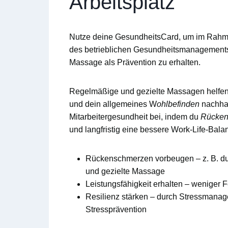
Arbeitsplatz
Nutze deine
GesundheitsCard
, um im Rah
des
betrieblichen Gesundheitsmanagement
Massage
als Prävention zu erhalten.
Regelmäßige und gezielte Massagen helfen 
und dein allgemeines W
ohlbefinden
nachhalt
Mitarbeitergesundheit
bei, indem du
Rücken
und langfristig eine bessere
Work-Life-Bala
Rückenschmerzen vorbeugen
– z. B. d
und gezielte Massage
Leistungsfähigkeit erhalten
– weniger F
Resilienz stärken
– durch Stressmanage
Stressprävention