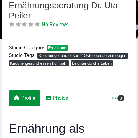
Previous
Ne
Ernährungsberatung Dr. Uta
Peiler
No Reviews
Studio Category:
Ernährung
Studio Tags:
Knochengesund essen ? Osteoporose vorbeugen
Knochengesund essen kompakt
Leichter durchs Leben
Profile
Photos
3
Ernährung als