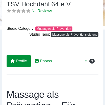
Previous
Ne
TSV Hochdahl 64 e.V.
No Reviews
Studio Category:
Massagen als Prävention
Studio Tags:
Massage als Präventionsleistung
Profile
Photos
3
Massage als