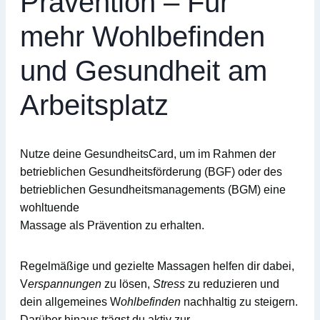
Prävention – Für
mehr Wohlbefinden
und Gesundheit am
Arbeitsplatz
Nutze deine
GesundheitsCard
, um im Rahmen der
betrieblichen Gesundheitsförderung (BGF)
oder des
betrieblichen Gesundheitsmanagements (BGM)
eine
wohltuende
Massage
als Prävention zu erhalten.
Regelmäßige und gezielte Massagen helfen dir dabei,
V
erspannungen
zu lösen,
Stress
zu reduzieren und
dein allgemeines W
ohlbefinden
nachhaltig zu steigern.
Darüber hinaus trägst du aktiv zur