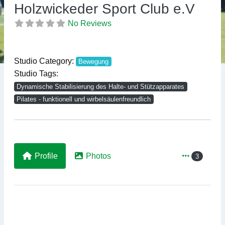
Previous
Ne
Holzwickeder Sport Club e.V
No Reviews
Studio Category:
Bewegung
Studio Tags:
Dynamische Stabilisierung des Halte- und Stützapparates
Pilates - funktionell und wirbelsäulenfreundlich
Profile
Photos
3