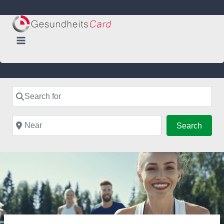
Skip
to
content
Search for
Near
Searc
Search