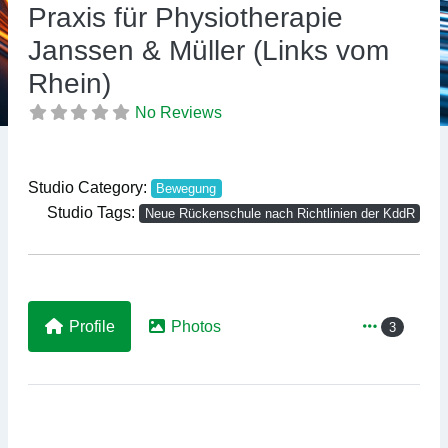
Previous
Ne
Praxis für Physiotherapie
Janssen & Müller (Links vom
Rhein)
No Reviews
Studio Category:
Bewegung
Studio Tags:
Neue Rückenschule nach Richtlinien der KddR
Profile
Photos
3