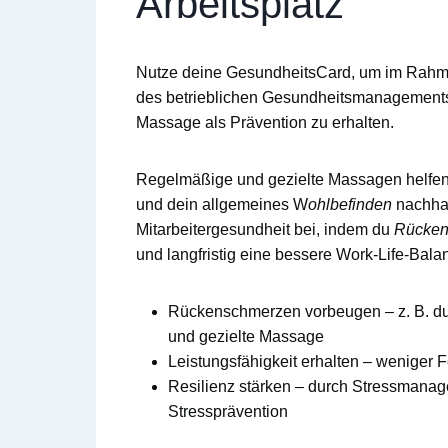
Arbeitsplatz
Nutze deine
GesundheitsCard
, um im Rah
des
betrieblichen Gesundheitsmanagement
Massage
als Prävention zu erhalten.
Regelmäßige und gezielte Massagen helfen 
und dein allgemeines W
ohlbefinden
nachhalt
Mitarbeitergesundheit
bei, indem du
Rücken
und langfristig eine bessere
Work-Life-Bala
Rückenschmerzen vorbeugen
– z. B. d
und gezielte Massage
Leistungsfähigkeit erhalten
– weniger F
Resilienz stärken
– durch Stressmanage
Stressprävention