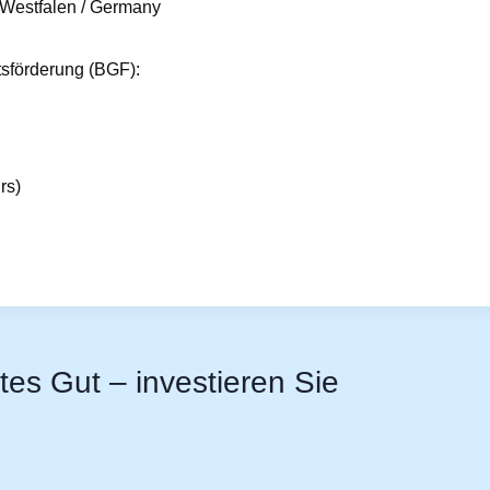
-Westfalen / Germany
tsförderung (BGF):
rs)
stes Gut – investieren Sie