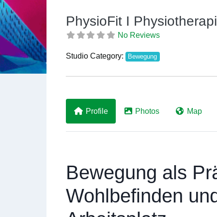
PhysioFit I Physiotherap
No Reviews
Studio Category:
Bewegung
Previous
Profile
Photos
Map
Bewegung als Prä
Wohlbefinden un