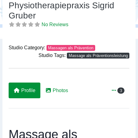
Previous
Ne
Physiotherapiepraxis Sigrid
Gruber
No Reviews
Studio Category:
Massagen als Prävention
Studio Tags:
Massage als Präventionsleistung
Profile
Photos
3
Massage als