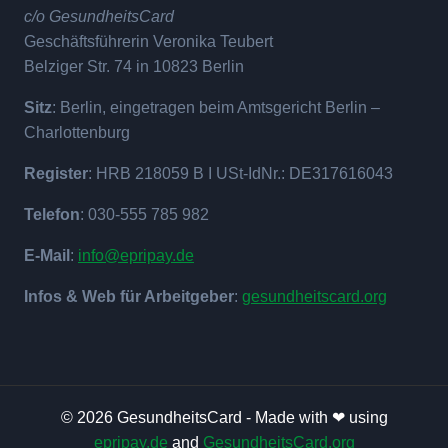
c/o GesundheitsCard
Geschäftsführerin Veronika Teubert
Belziger Str. 74 in 10823 Berlin
Sitz
: Berlin, eingetragen beim Amtsgericht Berlin –
Charlottenburg
Register
: HRB 218059 B I USt-IdNr.: DE317616043
Telefon
: 030-555 785 982
E-Mail
:
info@epripay.de
Infos & Web für Arbeitgeber
:
gesundheitscard.org
© 2026 GesundheitsCard - Made with ❤ using
epripay.de
and
GesundheitsCard.org