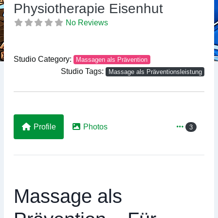
Previous
Ne
Physiotherapie Eisenhut
No Reviews
Studio Category:
Massagen als Prävention
Studio Tags:
Massage als Präventionsleistung
Profile
Photos
3
Massage als