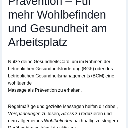
Prävention – Für
mehr Wohlbefinden
und Gesundheit am
Arbeitsplatz
Nutze deine
GesundheitsCard
, um im Rahmen der
betrieblichen Gesundheitsförderung (BGF)
oder des
betrieblichen Gesundheitsmanagements (BGM)
eine
wohltuende
Massage
als Prävention zu erhalten.
Regelmäßige und gezielte Massagen helfen dir dabei,
V
erspannungen
zu lösen,
Stress
zu reduzieren und
dein allgemeines W
ohlbefinden
nachhaltig zu steigern.
Darüber hinaus trägst du aktiv zur