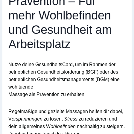
Prävention – Für
mehr Wohlbefinden
und Gesundheit am
Arbeitsplatz
Nutze deine
GesundheitsCard
, um im Rahmen der
betrieblichen Gesundheitsförderung (BGF)
oder des
betrieblichen Gesundheitsmanagements (BGM)
eine
wohltuende
Massage
als Prävention zu erhalten.
Regelmäßige und gezielte Massagen helfen dir dabei,
V
erspannungen
zu lösen,
Stress
zu reduzieren und
dein allgemeines W
ohlbefinden
nachhaltig zu steigern.
Darüber hinaus trägst du aktiv zur