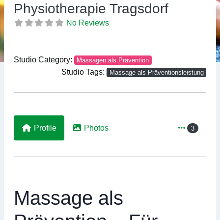
Previous
Ne
Physiotherapie Tragsdorf
No Reviews
Studio Category:
Massagen als Prävention
Studio Tags:
Massage als Präventionsleistung
Profile
Photos
3
Massage als