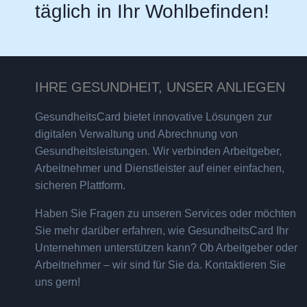
täglich in Ihr Wohlbefinden!
IHRE GESUNDHEIT, UNSER ANLIEGEN
GesundheitsCard bietet innovative Lösungen zur
digitalen Verwaltung und Abrechnung von
Gesundheitsleistungen. Wir verbinden Arbeitgeber,
Arbeitnehmer und Dienstleister auf einer einfachen,
sicheren Plattform.
Haben Sie Fragen zu unseren Services oder möchten
Sie mehr darüber erfahren, wie GesundheitsCard Ihr
Unternehmen unterstützen kann? Ob Arbeitgeber oder
Arbeitnehmer – wir sind für Sie da. Kontaktieren Sie
uns gern!