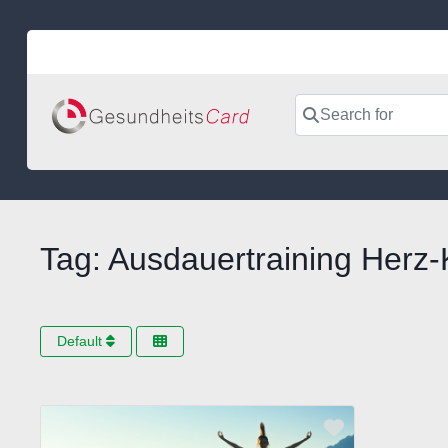
Skip
to
content
Search for
Tag: Ausdauertraining Herz-
Default
Favorite