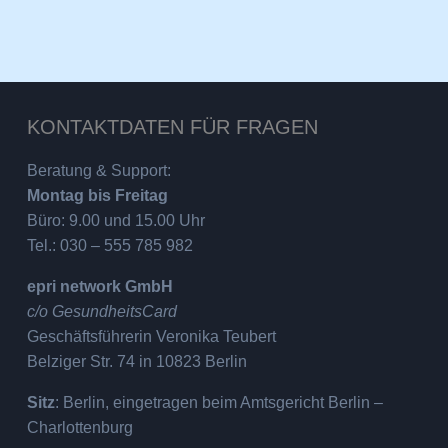
KONTAKTDATEN FÜR FRAGEN
Beratung & Support:
Montag bis Freitag
Büro: 9.00 und 15.00 Uhr
Tel.: 030 – 555 785 982
epri network GmbH
c/o GesundheitsCard
Geschäftsführerin Veronika Teubert
Belziger Str. 74 in 10823 Berlin
Sitz
: Berlin, eingetragen beim Amtsgericht Berlin –
Charlottenburg