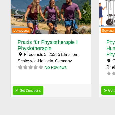
Previous
Next
Previ
Bewegung
Bewegu
Praxis für Physiotherapie I
Phy
Physiotherapie
Hum
Phy
Friedenstr. 5, 25335 Elmshorn,
G
Schleswig-Holstein,
Germany
Rhei
No Reviews
Get Directions
Get 