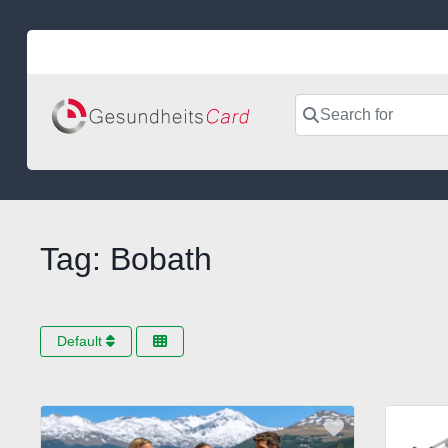
Skip
to
content
Search for
Tag: Bobath
Default
Favorite