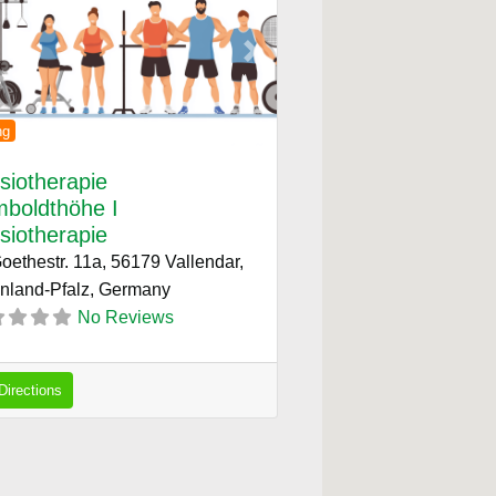
ous
Next
ng
siotherapie
boldthöhe I
siotherapie
oethestr. 11a, 56179 Vallendar,
nland-Pfalz,
Germany
No Reviews
Directions