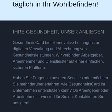
täglich in Ihr Wohlbefinden!
IHRE GESUNDHEIT, UNSER ANLIEGEN
GesundheitsCard bietet innovative Lösungen zur
digitalen Verwaltung und Abrechnung von
Gesundheitsleistungen. Wir verbinden Arbeitgeber,
Arbeitnehmer und Dienstleister auf einer einfachen,
sicheren Plattform.
Haben Sie Fragen zu unseren Services oder möchten
Sie mehr darüber erfahren, wie GesundheitsCard Ihr
Unternehmen unterstützen kann? Ob Arbeitgeber oder
Arbeitnehmer – wir sind für Sie da. Kontaktieren Sie
uns gern!