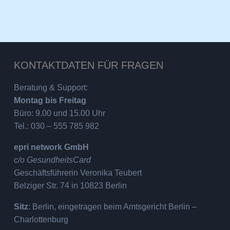
KONTAKTDATEN FÜR FRAGEN
Beratung & Support:
Montag bis Freitag
Büro: 9.00 und 15.00 Uhr
Tel.: 030 – 555 785 982
epri network GmbH
c/o GesundheitsCard
Geschäftsführerin Veronika Teubert
Belziger Str. 74 in 10823 Berlin
Sitz
: Berlin, eingetragen beim Amtsgericht Berlin –
Charlottenburg