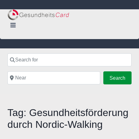
Skip
to
content
Search for
Near
Searc
Search
Tag: Gesundheitsförderung
durch Nordic-Walking