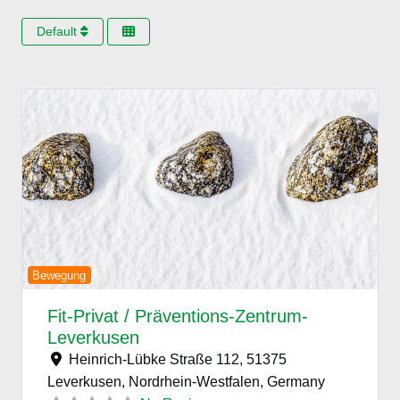
Default
Favo
Previous
Next
Bewegung
Fit-Privat / Präventions-Zentrum-
Leverkusen
Heinrich-Lübke Straße 112, 51375
Leverkusen, Nordrhein-Westfalen,
Germany