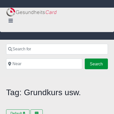
Skip
to
content
Search for
Near
Searc
Search
Tag: Grundkurs usw.
Default