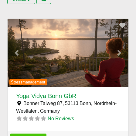
Favo
Previous
Next
Stressmanagement
Yoga Vidya Bonn GbR
Bonner Talweg 87, 53113 Bonn, Nordrhein-
Westfalen,
Germany
No Reviews