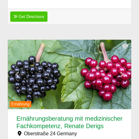
Get Directions
Favo
Previous
Next
Ernährung
Ernährungsberatung mit medizinischer
Fachkompetenz, Renate Derigs
Oberstraße 24
Germany