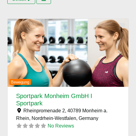
Favo
Previous
Next
Bewegung
Sportpark Monheim GmbH I
Sportpark
Rheinpromenade 2, 40789 Monheim a.
Rhein, Nordrhein-Westfalen,
Germany
No Reviews