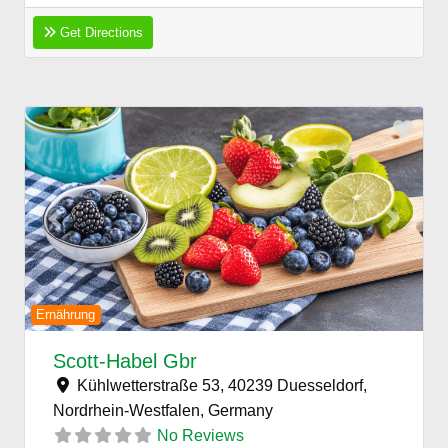
Get Directions
Favo
Previous
Next
Ernährung
Scott-Habel Gbr
Kühlwetterstraße 53, 40239 Duesseldorf,
Nordrhein-Westfalen,
Germany
No Reviews