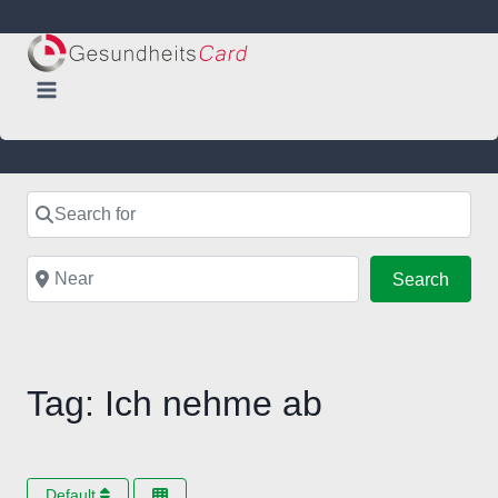
Skip
to
content
Search for
Near
Searc
Search
Tag: Ich nehme ab
Default