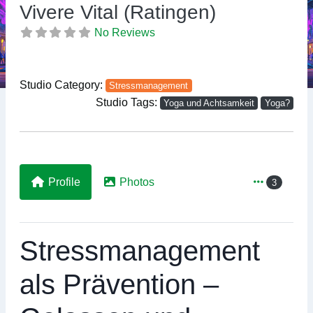
Previous
Ne
Vivere Vital (Ratingen)
No Reviews
Studio Category:
Stressmanagement
Studio Tags:
Yoga und Achtsamkeit
Yoga?
Profile
Photos
3
Stressmanagement
als Prävention –