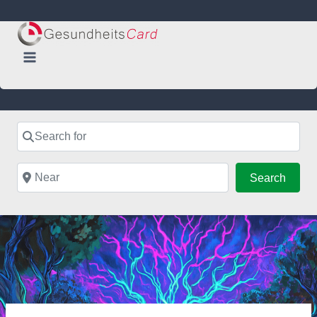
Skip
to
content
Search for
Near
Searc
Search