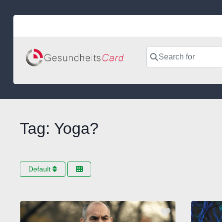
Skip
to
content
Search for
Tag: Yoga?
Default
Favorite