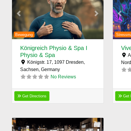
Previous
Next
Previ
Bewegung
Stressm
Königreich Physio & Spa I
Viv
Physio & Spa
A
Königstr. 17, 1097 Dresden,
Nord
Sachsen,
Germany
No Reviews
Get Directions
Get 
Favorite