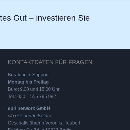
stes Gut – investieren Sie
KONTAKTDATEN FÜR FRAGEN
Beratung & Support:
Montag bis Freitag
Büro: 9.00 und 15.00 Uhr
Tel.: 030 – 555 785 982
epri network GmbH
c/o GesundheitsCard
Geschäftsführerin Veronika Teubert