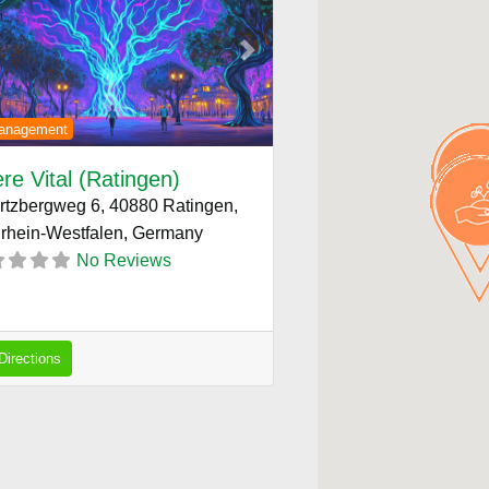
ous
Next
anagement
ere Vital (Ratingen)
rtzbergweg 6, 40880 Ratingen,
rhein-Westfalen,
Germany
No Reviews
Directions