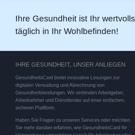
Ihre Gesundheit ist Ihr wertvoll
täglich in Ihr Wohlbefinden!
IHRE GESUNDHEIT, UNSER ANLIEGEN
GesundheitsCard bietet innovative Lösungen zur
digitalen Verwaltung und Abrechnung von
Gesundheitsleistungen. Wir verbinden Arbeitgeber,
Arbeitnehmer und Dienstleister auf einer einfachen,
sicheren Plattform.
Haben Sie Fragen zu unseren Services oder möchten
Sie mehr darüber erfahren, wie GesundheitsCard Ihr