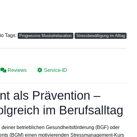
io Tags:
Progressive Muskelrelaxation
Stressbewältigung im Alltag
Reviews
Service-ID
 als Prävention –
lgreich im Berufsalltag
 deiner
betrieblichen Gesundheitsförderung (BGF)
oder
ents (BGM)
einen motivierenden
Stressmanagement-Kurs