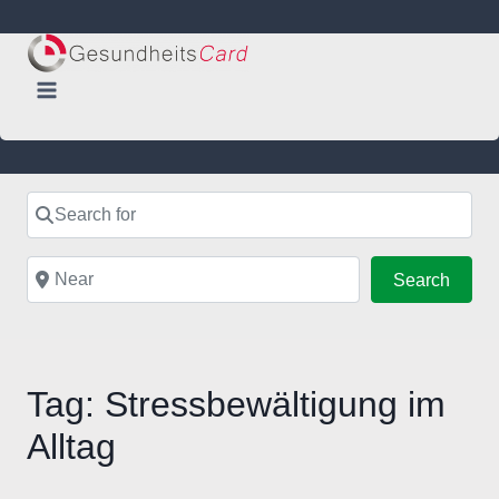
Skip
to
content
Search for
Near
Searc
Search
Tag: Stressbewältigung im
Alltag