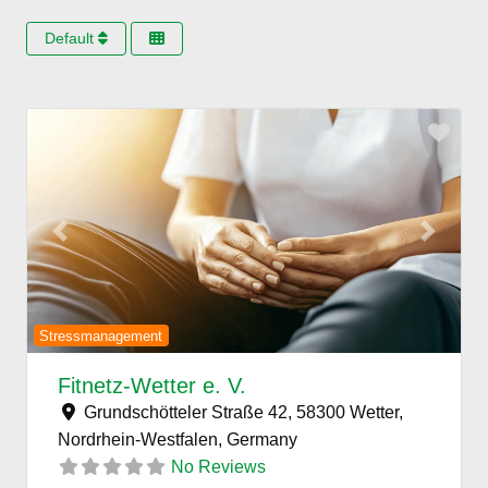
Default
Favo
Previous
Next
Stressmanagement
Fitnetz-Wetter e. V.
Grundschötteler Straße 42, 58300 Wetter,
Nordrhein-Westfalen,
Germany
No Reviews