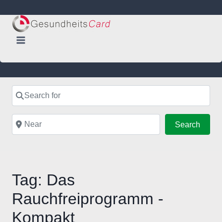
Skip
to
content
Search for
Near
Searc
Search
Tag: Das
Rauchfreiprogramm -
Kompakt