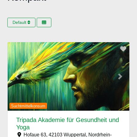
Default
Favo
Previous
Next
Suchtmittelkonsum
Tripada Akademie für Gesundheit und
Yoga
Hofaue 63, 42103 Wuppertal, Nordrhein-